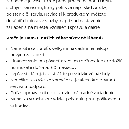
zariadenie je vašej firme prenajímané na dobu určitú
s plným servisom, ktorý pokrýva napríklad záruky,
poistenie či servis. Naviac si k produktom môžete
dokúpiť doplnkové služby, napríklad nastavenie
zariadenia na mieste, vzdialenú správu a ďalšie.
Prečo je DaaS u našich zákazníkov obľúbená?
Nemusíte sa trápiť s veľkými nákladmi na nákup
nových zariadení.
Financovanie prispôsobíte svojim možnostiam, rozložiť
ho môžete do 24 až 60 mesiacov.
Lepšie si plánujete a strážite prevádzkové náklady.
Neriešite, kto všetko sprevádzkuje alebo kto obstará
servisnú podporu.
Počas opravy máte k dispozícii náhradné zariadenie.
Menej sa strachujete vďaka poisteniu proti poškodeniu
či krádeži.